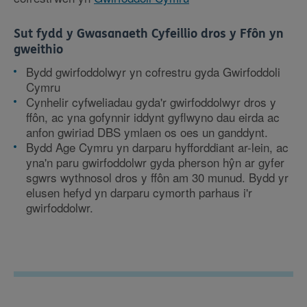
Sut fydd y Gwasanaeth Cyfeillio dros y Ffôn yn
gweithio
Bydd gwirfoddolwyr yn cofrestru gyda Gwirfoddoli
Cymru
Cynhelir cyfweliadau gyda'r gwirfoddolwyr dros y
ffôn, ac yna gofynnir iddynt gyflwyno dau eirda ac
anfon gwiriad DBS ymlaen os oes un ganddynt.
Bydd Age Cymru yn darparu hyfforddiant ar-lein, ac
yna'n paru gwirfoddolwr gyda pherson hŷn ar gyfer
sgwrs wythnosol dros y ffôn am 30 munud. Bydd yr
elusen hefyd yn darparu cymorth parhaus i'r
gwirfoddolwr.