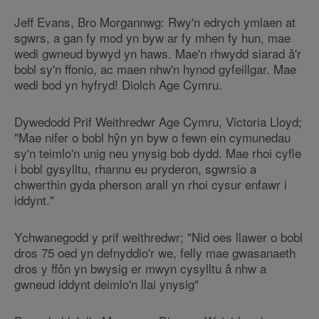
Jeff Evans, Bro Morgannwg: Rwy'n edrych ymlaen at
sgwrs, a gan fy mod yn byw ar fy mhen fy hun, mae
wedi gwneud bywyd yn haws. Mae'n rhwydd siarad â'r
bobl sy'n ffonio, ac maen nhw'n hynod gyfeillgar. Mae
wedi bod yn hyfryd! Diolch Age Cymru.
Dywedodd Prif Weithredwr Age Cymru, Victoria Lloyd;
"Mae nifer o bobl hŷn yn byw o fewn ein cymunedau
sy'n teimlo'n unig neu ynysig bob dydd. Mae rhoi cyfle
i bobl gysylltu, rhannu eu pryderon, sgwrsio a
chwerthin gyda pherson arall yn rhoi cysur enfawr i
iddynt."
Ychwanegodd y prif weithredwr; "Nid oes llawer o bobl
dros 75 oed yn defnyddio'r we, felly mae gwasanaeth
dros y ffôn yn bwysig er mwyn cysylltu â nhw a
gwneud iddynt deimlo'n llai ynysig"