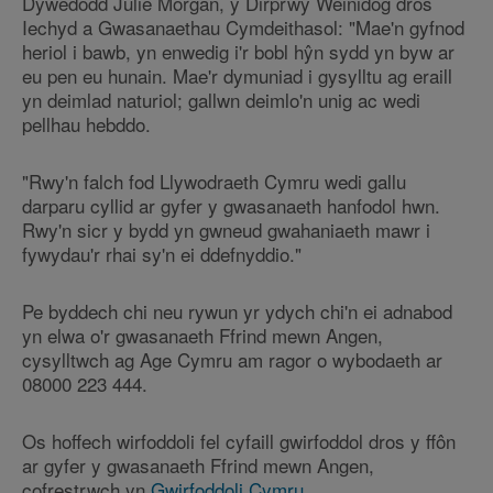
Dywedodd Julie Morgan, y Dirprwy Weinidog dros
Iechyd a Gwasanaethau Cymdeithasol: "Mae'n gyfnod
heriol i bawb, yn enwedig i'r bobl hŷn sydd yn byw ar
eu pen eu hunain. Mae'r dymuniad i gysylltu ag eraill
yn deimlad naturiol; gallwn deimlo'n unig ac wedi
pellhau hebddo.
"Rwy'n falch fod Llywodraeth Cymru wedi gallu
darparu cyllid ar gyfer y gwasanaeth hanfodol hwn.
Rwy'n sicr y bydd yn gwneud gwahaniaeth mawr i
fywydau'r rhai sy'n ei ddefnyddio."
Pe byddech chi neu rywun yr ydych chi'n ei adnabod
yn elwa o'r gwasanaeth Ffrind mewn Angen,
cysylltwch ag Age Cymru am ragor o wybodaeth ar
08000 223 444.
Os hoffech wirfoddoli fel cyfaill gwirfoddol dros y ffôn
ar gyfer y gwasanaeth Ffrind mewn Angen,
cofrestrwch yn
Gwirfoddoli Cymru