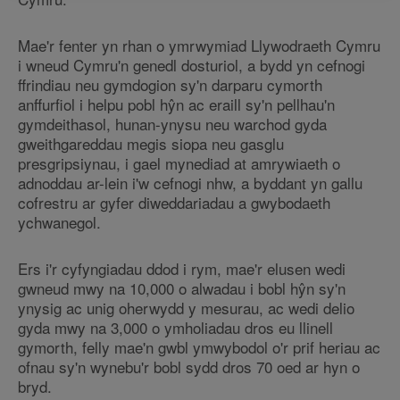
Mae'r fenter yn rhan o ymrwymiad Llywodraeth Cymru
i wneud Cymru'n genedl dosturiol, a bydd yn cefnogi
ffrindiau neu gymdogion sy'n darparu cymorth
anffurfiol i helpu pobl hŷn ac eraill sy'n pellhau'n
gymdeithasol, hunan-ynysu neu warchod gyda
gweithgareddau megis siopa neu gasglu
presgripsiynau, i gael mynediad at amrywiaeth o
adnoddau ar-lein i'w cefnogi nhw, a byddant yn gallu
cofrestru ar gyfer diweddariadau a gwybodaeth
ychwanegol.
Ers i'r cyfyngiadau ddod i rym, mae'r elusen wedi
gwneud mwy na 10,000 o alwadau i bobl hŷn sy'n
ynysig ac unig oherwydd y mesurau, ac wedi delio
gyda mwy na 3,000 o ymholiadau dros eu llinell
gymorth, felly mae'n gwbl ymwybodol o'r prif heriau ac
ofnau sy'n wynebu'r bobl sydd dros 70 oed ar hyn o
bryd.