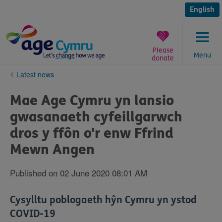
Skip
to
English
content
Please
Menu
donate
You
Latest news
are
here:
Mae Age Cymru yn lansio
gwasanaeth cyfeillgarwch
dros y ffôn o'r enw Ffrind
Mewn Angen
Published on 02 June 2020 08:01 AM
Cysylltu poblogaeth hŷn Cymru yn ystod
COVID-19