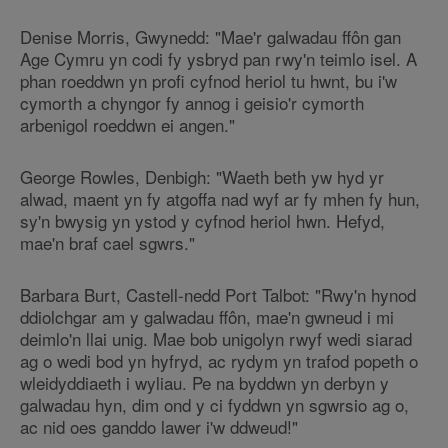
Denise Morris, Gwynedd: "Mae'r galwadau ffôn gan
Age Cymru yn codi fy ysbryd pan rwy'n teimlo isel. A
phan roeddwn yn profi cyfnod heriol tu hwnt, bu i'w
cymorth a chyngor fy annog i geisio'r cymorth
arbenigol roeddwn ei angen."
George Rowles, Denbigh: "Waeth beth yw hyd yr
alwad, maent yn fy atgoffa nad wyf ar fy mhen fy hun,
sy'n bwysig yn ystod y cyfnod heriol hwn. Hefyd,
mae'n braf cael sgwrs."
Barbara Burt, Castell-nedd Port Talbot: "Rwy'n hynod
ddiolchgar am y galwadau ffôn, mae'n gwneud i mi
deimlo'n llai unig. Mae bob unigolyn rwyf wedi siarad
ag o wedi bod yn hyfryd, ac rydym yn trafod popeth o
wleidyddiaeth i wyliau. Pe na byddwn yn derbyn y
galwadau hyn, dim ond y ci fyddwn yn sgwrsio ag o,
ac nid oes ganddo lawer i'w ddweud!"